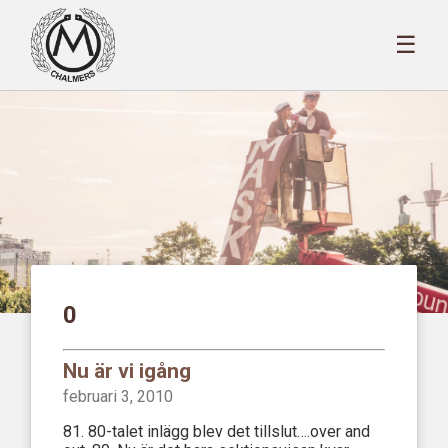
☰
0
Nu är vi igång
februari 3, 2010
81. 80-talet inlägg blev det tillslut….over and