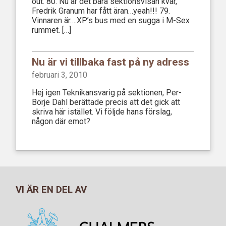
out. 80. Nu är det bara sektionsvisan kvar,
Fredrik Granum har fått äran…yeah!!! 79.
Vinnaren är….XP’s bus med en sugga i M-Sex
rummet. […]
Nu är vi tillbaka fast på ny adress
februari 3, 2010
Hej igen Teknikansvarig på sektionen, Per-
Börje Dahl berättade precis att det gick att
skriva här istället. Vi följde hans förslag,
någon där emot?
VI ÄR EN DEL AV