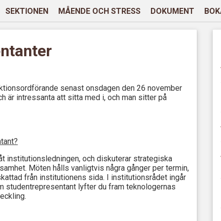
SEKTIONEN
MÅENDE OCH STRESS
DOKUMENT
BOK
entanter
sektionsordförande senast onsdagen den 26 november
h är intressanta att sitta med i, och man sitter på
ntant?
åt institutionsledningen, och diskuterar strategiska
samhet. Möten hålls vanligtvis några gånger per termin,
ttad från institutionens sida. I institutionsrådet ingår
m studentrepresentant lyfter du fram teknologernas
eckling.