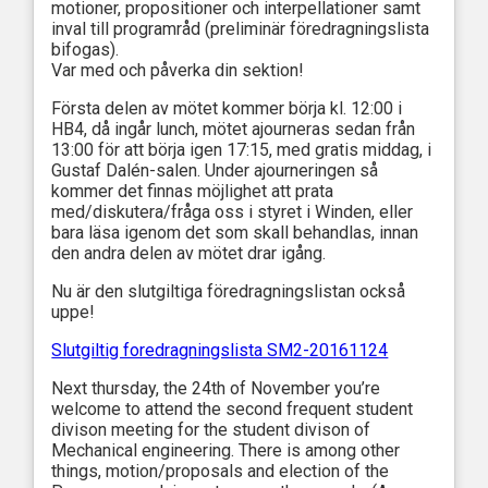
motioner, propositioner och interpellationer samt
inval till programråd (preliminär föredragningslista
bifogas).
Var med och påverka din sektion!
Första delen av mötet kommer börja kl. 12:00 i
HB4, då ingår lunch, mötet ajourneras sedan från
13:00 för att börja igen 17:15, med gratis middag, i
Gustaf Dalén-salen. Under ajourneringen så
kommer det finnas möjlighet att prata
med/diskutera/fråga oss i styret i Winden, eller
bara läsa igenom det som skall behandlas, innan
den andra delen av mötet drar igång.
Nu är den slutgiltiga föredragningslistan också
uppe!
Slutgiltig foredragningslista SM2-20161124
Next thursday, the 24th of November you’re
welcome to attend the second frequent student
divison meeting for the student divison of
Mechanical engineering. There is among other
things, motion/proposals and election of the