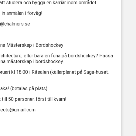
att studera och bygga en karriär inom området.
 in anmälan i förväg!
als@chalmers.se
na Mästerskap i Bordshockey
chitecture, eller bara en fena på bordshockey? Passa
ppna mästerskap i bordshockey.
uari kl 18:00 i Ritsalen (källarplanet på Saga-huset,
aka! (betalas på plats)
ill 50 personer, först till kvarn!
hitects@gmail.com