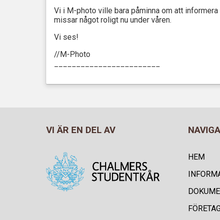
Vi i M-photo ville bara påminna om att informera os
missar något roligt nu under våren.
Vi ses!
//M-Photo
________________________
VI ÄR EN DEL AV
NAVIG
HEM
INFORM
DOKUME
FÖRETA