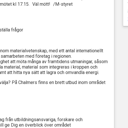
er mötet kl 17.15. Väl mött! /M-styret
tälla frågor
inom materialvetenskap, med ett antal internationellt
samarbeten med företag i regionen.
lighet att möta många av framtidens utmaningar, såsom
lla material, material som integreras i kroppen och
t att hitta nya sätt att lagra och omvandla energi.
välja? På Chalmers finns en brett utbud inom området
g från utbildningsansvariga, forskare och
ill ge Dig en överblick över området