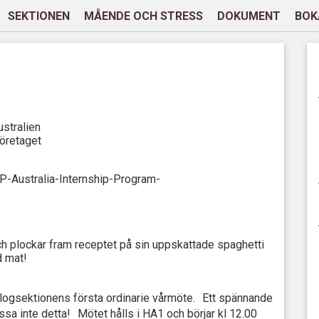
SEKTIONEN
MÅENDE OCH STRESS
DOKUMENT
BOK
ustralien
företaget
Australia-Internship-Program-
ch plockar fram receptet på sin uppskattade spaghetti
d mat!
ologsektionens första ordinarie vårmöte. Ett spännande
ssa inte detta! Mötet hålls i HA1 och börjar kl 12.00