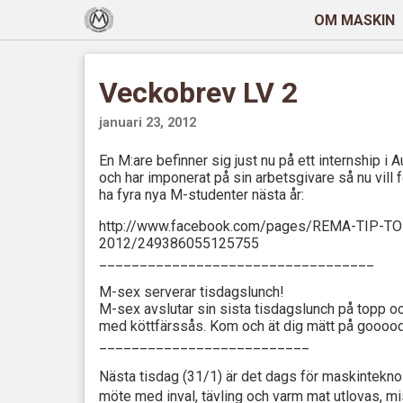
OM MASKIN
Veckobrev LV 2
januari 23, 2012
En M:are befinner sig just nu på ett internship i A
och har imponerat på sin arbetsgivare så nu vill 
ha fyra nya M-studenter nästa år:
http://www.facebook.com/pages/REMA-TIP-TOP-
2012/249386055125755
__________________________________
M-sex serverar tisdagslunch!
M-sex avslutar sin sista tisdagslunch på topp o
med köttfärssås. Kom och ät dig mätt på goooo
__________________________
Nästa tisdag (31/1) är det dags för maskintekn
möte med inval, tävling och varm mat utlovas, mi