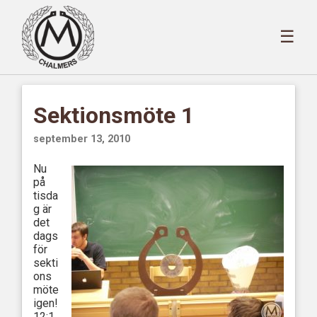
☰
Sektionsmöte 1
september 13, 2010
Nu
på
tisda
g är
det
dags
för
sekti
ons
möte
igen!
12:1