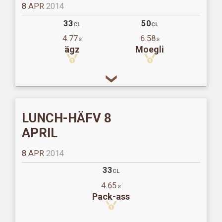
8
APR
2014
33
50
CL
CL
4.77
6.58
s
s
ägz
Moegli
LUNCH-HÄFV 8
APRIL
8
APR
2014
33
CL
4.65
s
Pack-ass