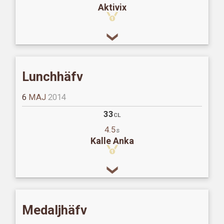
Aktivix
Lunchhäfv
6
MAJ
2014
33
CL
4.5
s
Kalle Anka
Medaljhäfv