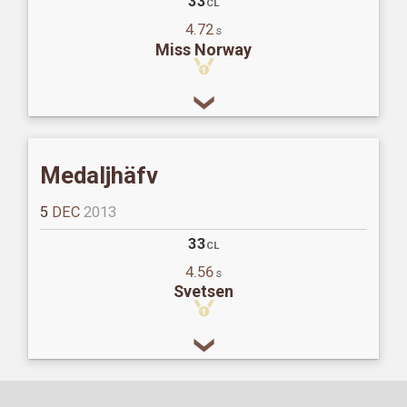
33
CL
4.72
s
Miss Norway
Medaljhäfv
5
DEC
2013
33
CL
4.56
s
Svetsen