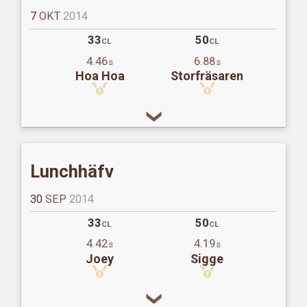
7
OKT
2014
33
50
CL
CL
4.46
6.88
s
s
Hoa Hoa
Storfräsaren
Lunchhäfv
30
SEP
2014
33
50
CL
CL
4.42
4.19
s
s
Joey
Sigge