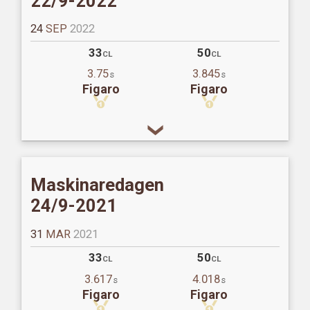
22/9-2022
24
SEP
2022
33
50
CL
CL
3.75
3.845
s
s
Figaro
Figaro
Maskinaredagen
24/9-2021
31
MAR
2021
33
50
CL
CL
3.617
4.018
s
s
Figaro
Figaro