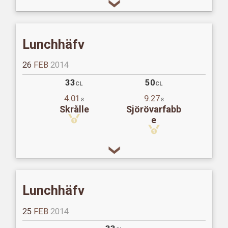
Lunchhäfv
26
FEB
2014
33
50
CL
CL
4.01
9.27
s
s
Skrålle
Sjörövarfabb
e
Lunchhäfv
25
FEB
2014