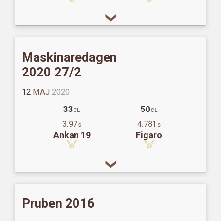
Maskinaredagen
2020 27/2
12
MAJ
2020
33
50
CL
CL
3.97
4.781
s
s
Ankan 19
Figaro
Pruben 2016