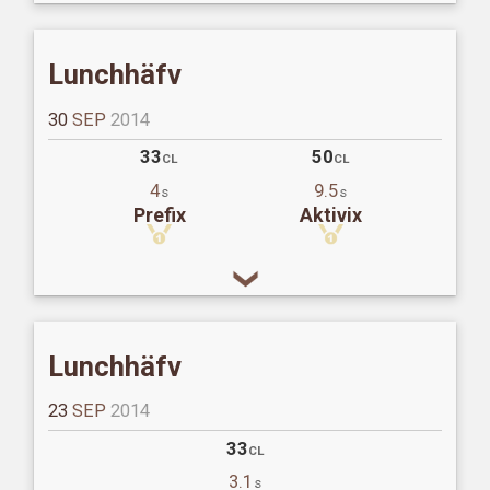
Lunchhäfv
30
SEP
2014
33
50
CL
CL
4
9.5
s
s
Prefix
Aktivix
Lunchhäfv
23
SEP
2014
33
CL
3.1
s