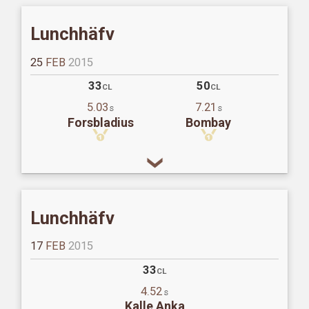
Lunchhäfv
25
FEB
2015
33
50
CL
CL
5.03
7.21
s
s
Forsbladius
Bombay
Lunchhäfv
17
FEB
2015
33
CL
4.52
s
Kalle Anka