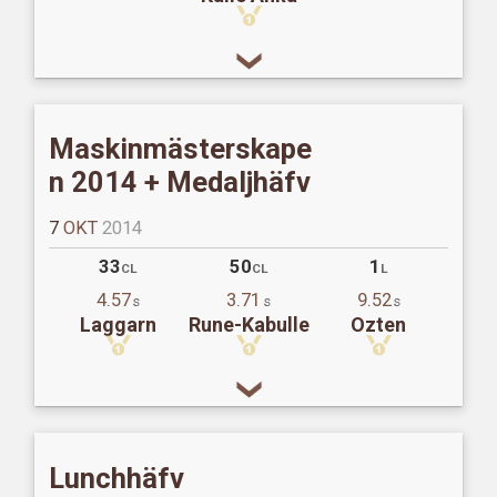
Maskinmästerskape
n 2014 + Medaljhäfv
7
OKT
2014
33
50
1
CL
CL
L
4.57
3.71
9.52
s
s
s
Laggarn
Rune-Kabulle
Ozten
Lunchhäfv