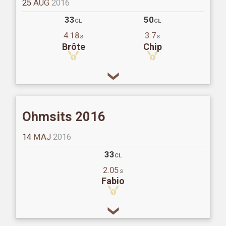
25
AUG
2016
33
50
CL
CL
4.18
3.7
s
s
Brôte
Chip
Ohmsits 2016
14
MAJ
2016
33
CL
2.05
s
Fabio